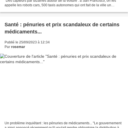
"Des capteurs par dizaines autour de la voiture : à San Francisco, on les
appelle les robots cars, 500 taxis autonomes qui ont fait de la ville un
laboratoire à ciel ouvert......
Santé : pénuries et prix scandaleux de certains
médicaments...
Publié le 25/09/2023 à 12:34
Par
rosemar
Un problème inquiétant : les pénuries de médicaments... "Le gouvernement
a ainsi annoncé récemment qu'il voulait rendre obligatoire la distribution à