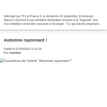
Interrogé par TF1 et France 2, le dimanche 24 septembre, Emmanuel
Macron s'est livré à une véritable déclaration d'amour à la "bagnole", lors
d'un entretien censé être consacré à l'écologie : "Ce qui est très important
pour nous Français, c’est que… On...
Automne rayonnant !
Publié le 01/10/2023 à 12:19
Par
rosemar