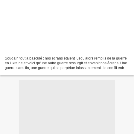
Soudain tout a basculé : nos écrans étaient jusqu'alors remplis de la guerre
en Ukraine et voici qu'une autre guerre ressurgit et envahit nos écrans. Une
guerre sans fin, une guerre qui se perpétue inlassablement : le conflit entre
Israël et les Palestiniens......